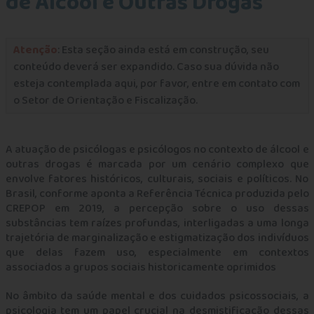
de Álcool e Outras Drogas
Desligamento de Profissional e Lacre de
Documentos
Atenção
: Esta seção ainda está em construção, seu
Documentos Psicológicos
conteúdo deverá ser expandido. Caso sua dúvida não
esteja contemplada aqui, por favor, entre em contato com
Duplicidade de Vínculo
o Setor de Orientação e Fiscalização.
Estrutura Física do Local de Prestação de Serviço
A atuação de psicólogas e psicólogos no contexto de álcool e
outras drogas é marcada por um cenário complexo que
Gravação de Sessões e o uso de câmeras
envolve fatores históricos, culturais, sociais e políticos. No
Brasil, conforme aponta a Referência Técnica produzida pelo
Inscrição Principal e Secundária
CREPOP em 2019, a percepção sobre o uso dessas
substâncias tem raízes profundas, interligadas a uma longa
Planos de Saúde
trajetória de marginalização e estigmatização dos indivíduos
que delas fazem uso, especialmente em contextos
associados a grupos sociais historicamente oprimidos
Prazo de Guarda e Descarte de Material
No âmbito da saúde mental e dos cuidados psicossociais, a
Prontuário e Registro Documental
psicologia tem um papel crucial na desmistificação dessas