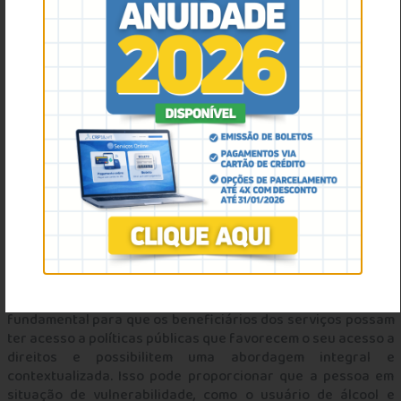
Segundo a Referência Técnica do CREPOP para a atuação de
psicólogas nos Centros de Atenção Psicossocial (CAPS), com
a promulgação da Lei da Reforma Psiquiátrica (nº
10.216/2001), iniciou-se também o processo de construção
da Política Nacional de Álcool e outras Drogas e da Saúde
Mental Infanto-Juvenil. A partir de 2002, o Ministério da
Saúde passou a implementar programas em todo o país,
reconhecendo o uso prejudicial de substâncias como um
problema significativo de saúde pública e criando uma
política pública específica voltada para a saúde mental. A
principal estratégia adotada é ampliar o acesso ao
tratamento, compreendendo o problema de forma integral e
dinâmica, e promovendo a redução de danos (Decreto nº
4.345, de 26 de agosto de 2002).
A articulação entre as diferentes políticas públicas, como
assistência social, saúde, educação, entre outros, é
fundamental para que os beneficiários dos serviços possam
ter acesso a políticas públicas que favorecem o seu acesso a
direitos e possibilitem uma abordagem integral e
contextualizada. Isso pode proporcionar que a pessoa em
situação de vulnerabilidade, como o usuário de álcool e