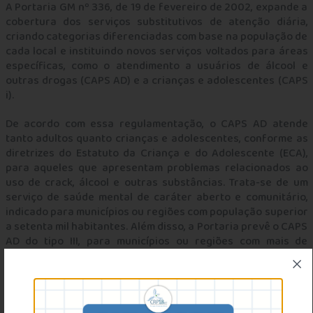
A Portaria GM nº 336, de 19 de fevereiro de 2002, expande a
cobertura dos serviços substitutivos de atenção diária,
criando categorias diferenciadas com base na população de
cada local e instituindo novos serviços voltados para áreas
específicas, como o atendimento a usuários de álcool e
outras drogas (CAPS AD) e a crianças e adolescentes (CAPS
i).
De acordo com essa regulamentação, o CAPS AD atende
tanto adultos quanto crianças e adolescentes, conforme as
diretrizes do Estatuto da Criança e do Adolescente (ECA),
para aqueles que apresentam problemas relacionados ao
uso de crack, álcool e outras substâncias. Trata-se de um
serviço de saúde mental de caráter aberto e comunitário,
indicado para municípios ou regiões com população superior
a setenta mil habitantes. Além disso, a Portaria prevê o CAPS
AD do tipo III, para municípios ou regiões com mais de
duzentos mil habitantes, que pode contar com até doze leitos
para observação e acompanhamento, funcionando 24 horas
por dia, incluindo feriados e finais de semana.