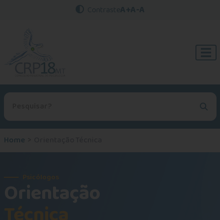
A+
A-
A
Contraste
Procurar no site
Home
Orientação Técnica
Psicólogos
Orientação
Técnica