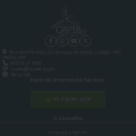
facebook
instagram
youtube
Twitter
Rua das Pérolas, 201, Bosque da Saúde, Cuiabá - MT,
78050-090
(65) 3627-7188
crpmt@crpmt.org.br
8h ás 17h
Dpto de Orientação Técnica:
65 9 9235-4113
O Conselho
Conheça o CRP MT