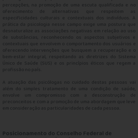
percepções, na promoção de uma escuta qualificada e no
Publicidade e Divulgação Profissional
oferecimento de alternativas que respeitem as
especificidades culturais e contextuais dos indivíduos. A
prática da psicologia nesse campo exige uma postura que
Quebra de sigilo
desnaturalize as associações negativas em relação ao uso
de substâncias, reconhecendo os aspectos subjetivos e
QUEM ESTÁ HABILITADO PARA ATUAR COMO
contextuais que envolvem o comportamento dos usuários e
PSICÓLOGA(O)?
oferecendo intervenções que busquem a recuperação e o
bem-estar integral, respeitando as diretrizes do Sistema
Único de Saúde (SUS) e os princípios éticos que regem a
Uso de Técnicas Psicológicas e não Psicológicas
profissão no país.
Violência Autoprovocada e Suicídio
A atuação das psicólogas no cuidado destas pessoas vai
além do simples tratamento de uma condição de saúde,
envolve um compromisso com a desconstrução de
preconceitos e com a promoção de uma abordagem que leve
em consideração as particularidades de cada pessoa.
Posicionamento do Conselho Federal de