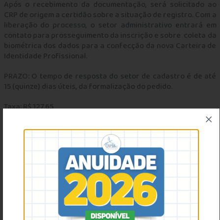
Após o recebimento da documentação, será solicitado ao
CRP de origem a certidão sobre a situação de registro. Com a
liberação do processo, o setor administrativo entrará em
contato para prosseguimento da inscrição e sobre coleta da
biométrica dos dados para a confecção da nova Carteira de
Identidade Profissional.
PRAZO: O tempo de resposta do setor de cadastro é de até
15 (quinze) dias úteis, da formalização do pedido.
Taxa: R$ 127,65
Dúvidas??? Entre em contato pelo whatsapp 65 9 9235-4113.
ATENÇÃO
AO ACESSAR O REQUERIMENTO NA PRÓXIMA PÁGINA,
PREENCHA OS SEUS DADOS CADASTRAIS E O ENDEREÇO
COM ATENÇÃO. CASO EXISTAM ERROS NO PREENCHIMENTO
CADASTRAL O SISTEMA INDEFERE A SOLICITAÇÃO. O
PREENCHIMENTO DEVE SER EM LETRA MAÍUSCULA.