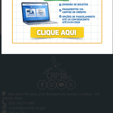
ACESSAR O REQUERIMENTO
facebook
instagram
youtube
Twitter
Rua das Pérolas, 201, Bosque da Saúde, Cuiabá - MT,
78050-090
(65) 3627-7188
crpmt@crpmt.org.br
8h ás 17h