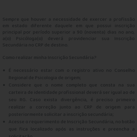
2ª Via da Carteira de Identidade Profissional
Sempre que houver a necessidade de exercer a profissão
em estado diferente daquele em que possui inscrição
Informações importantes
principal por período superior a 90 (noventa) dias no ano,
a(o) Psicóloga(o) deverá providenciar sua Inscrição
SENHA SERVIÇOS ONLINE
Secundária no CRP de destino.
Como realizar minha Inscrição Secundária?
Data - Sessões Plenárias Ordinárias 2026
É necessário estar com o registro ativo no Conselho
Título de Especialista
Regional de Psicologia de origem;
Considere que o nome completo que consta na sua
carteira de identidade profissional deverá ser igual ao de
seu RG. Caso exista divergência, é preciso primeiro
realizar a correção junto ao CRP de origem para
posteriormente solicitar a inscrição secundária;
Acesse o requerimento de Inscrição Secundária, no botão
que fica localizado após as instruções e preencha a
solicitação.