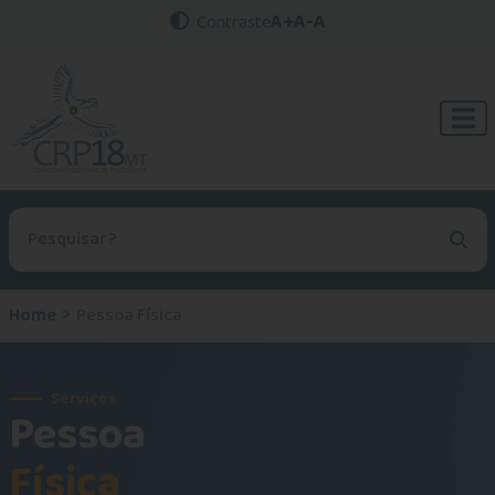
A+
A-
A
Contraste
Procurar no site
Home
Pessoa Física
Serviços
Pessoa
Física