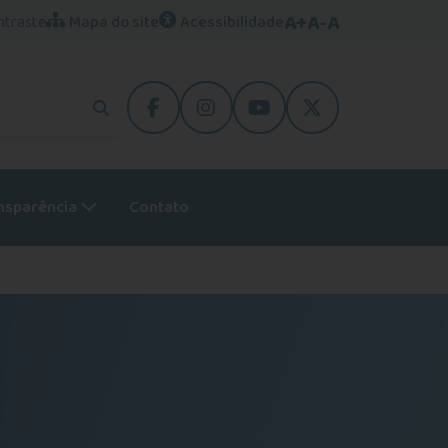
A+
A-
A
ntraste
Mapa do site
Acessibilidade
facebook
instagram
youtube
Twitter
nsparência
Contato