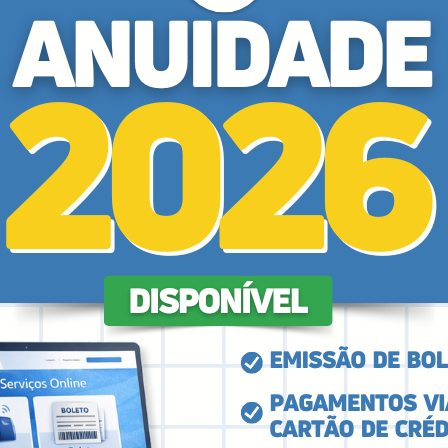
ios das vias, visando reduzir riscos e promover
bui para a preservação de vidas por meio de
omportamentos de risco e orientações que
e da convivência no trânsito. Tais práticas
éticos da profissão, que orientam o
gnidade, a integridade e a promoção da
desempenha papel essencial nesse campo, estabelecendo
 atuar junto ao poder público na formulação de polític
nal de tramitação no Congresso Nacional. A proposta 
rteira Nacional de Habilitação (CNH), ampliando o cui
anço significativo tanto para a Psicologia quanto par
s(os) na construção de um trânsito mais humano e segu
 Brasileira de Psicologia de Tráfego (ABRAPSIT), que 
sional.