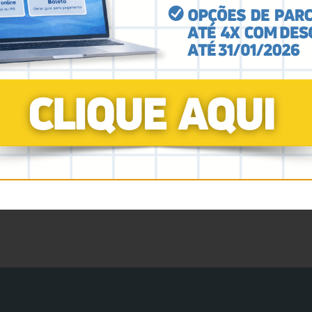
ico e social com a preservação da vida e com a valor
al.