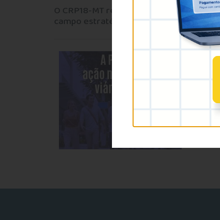
O CRP18-MT reafirma seu compromisso ét
campo estratégico de atuação profission