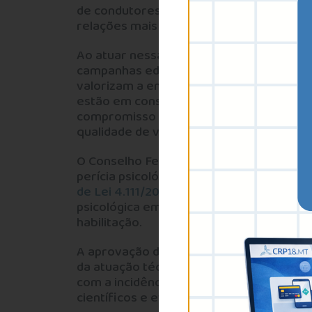
de condutores, pedestres e demais usuár
relações mais seguras e respeitosas.
Ao atuar nessa área, a Psicologia contri
campanhas educativas, estudos sobre c
valorizam a empatia, a saúde e a qualidad
estão em consonância com os princípios 
compromisso da(o) psicóloga(o) com a di
qualidade de vida das pessoas.
O Conselho Federal de Psicologia (CFP) 
perícia psicológica no trânsito, além de
de Lei 4.111/2023
, atualmente em fase fi
psicológica em todas as renovações da Ca
habilitação.
A aprovação desse projeto representa av
da atuação técnica e ética de psicóloga
com a incidência do CFP e da Associação
científicos e evidências da prática profis