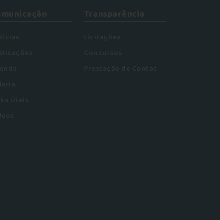
omunicação
Transparência
tícias
Licitações
blicações
Concursos
enda
Prestação de Contas
leria
nks Úteis
deos