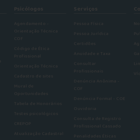
Psicólogos
Serviços
C
Agendamento -
Pessoa Física
No
Orientação Técnica
Pessoa Jurídica
Pu
COF
Certidões
Ag
Código de Ética
Anuidade e Taxa
Ga
Profissional
o
Consultar
Li
Orientação Técnica
Profissionais
Ví
Cadastro de sites
Denúncia Anônima -
Mural de
COF
Oportunidades
Denúncia Formal - COE
Tabela de Honorários
Ouvidoria
Testes psicológicos
Consulta de Registro
CREPOP
Profissional Cassado
Atualização Cadastral
Penalidades Éticas