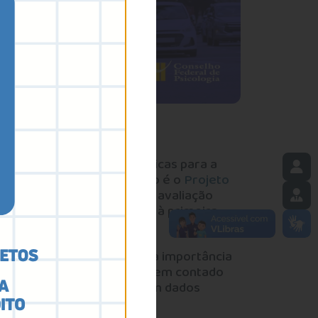
 diretrizes técnicas e éticas para a
as de mobilidade. Um exemplo é o
Projeto
prevê a obrigatoriedade da avaliação
dado que hoje se restringe à primeira
a a sociedade, reforçando a importância
ro. O processo legislativo tem contado
têm subsidiado o debate com dados