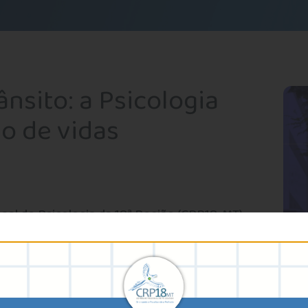
ânsito: a Psicologia
o de vidas
al de Psicologia da 18ª Região (CRP18-MT)
o um marco de reflexão sobre segurança,
no tráfego.
pecialidades da ciência psicológica, dedica-se a
 contexto da mobilidade. Suas análises
ognitivos e sociais que influenciam as atitudes