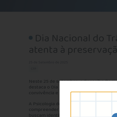
Dia Nacional do Tr
atenta à preservaçã
25 de Setembro de 2025
CFP
Neste 25 de setembro, o Conselho Region
destaca o Dia Nacional do Trânsito com
convivência e responsabilidade coletiva 
A Psicologia do Tráfego, uma das treze es
compreender o comportamento humano no
buscam identificar fatores emocionais, c