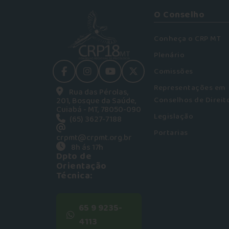
O Conselho
Conheça o CRP MT
Plenário
Comissões
facebook
instagram
youtube
Twitter
Representações em
Rua das Pérolas,
Conselhos de Direit
201, Bosque da Saúde,
Cuiabá - MT, 78050-090
Legislação
(65) 3627-7188
Portarias
crpmt@crpmt.org.br
8h ás 17h
Dpto de
Orientação
Técnica:
65 9 9235-
4113