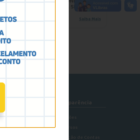
FASIPE E UNIBRAS
VISITAM A SEDE DO
CRP18-MT
Saiba Mais
omunicação
Transparência
tícias
Licitações
blicações
Concursos
enda
Prestação de Contas