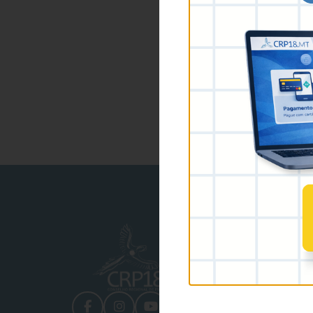
Prime
O Conselho
Conheça o CRP MT
Plenário
Comissões