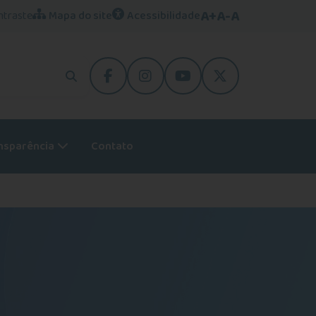
A+
A-
A
ntraste
Mapa do site
Acessibilidade
facebook
instagram
youtube
Twitter
nsparência
Contato