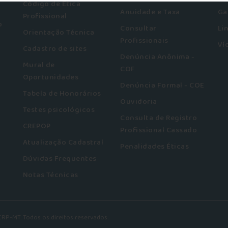
Código de Ética
Anuidade e Taxa
Ga
Profissional
o
Consultar
Li
Orientação Técnica
Profissionais
Ví
Cadastro de sites
Denúncia Anônima -
Mural de
COF
Oportunidades
Denúncia Formal - COE
Tabela de Honorários
Ouvidoria
Testes psicológicos
Consulta de Registro
CREPOP
Profissional Cassado
Atualização Cadastral
Penalidades Éticas
Dúvidas Frequentes
Notas Técnicas
RP-MT. Todos os direitos reservados.