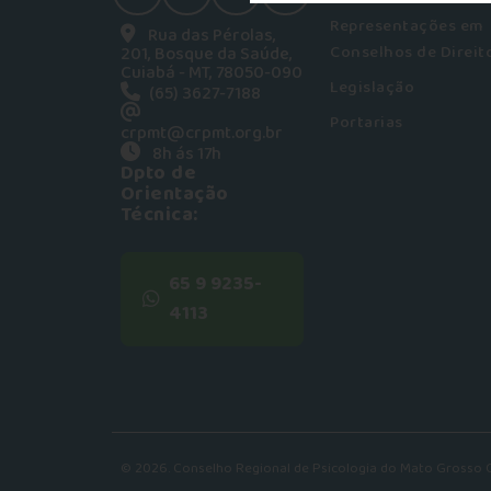
facebook
instagram
youtube
Twitter
Representações em
Rua das Pérolas,
Conselhos de Direit
201, Bosque da Saúde,
Cuiabá - MT, 78050-090
Legislação
(65) 3627-7188
Portarias
crpmt@crpmt.org.br
8h ás 17h
Dpto de
Orientação
Técnica:
65 9 9235-
4113
© 2026. Conselho Regional de Psicologia do Mato Grosso C