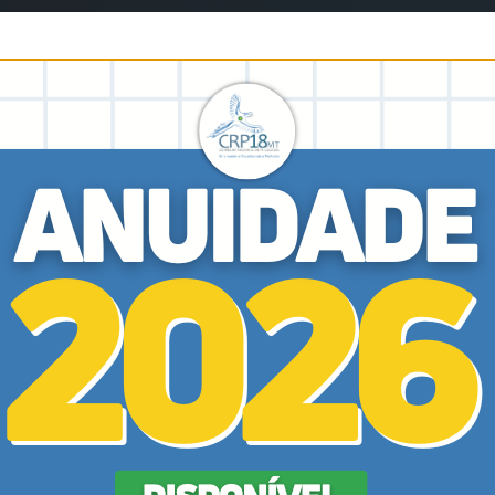
24 de Novembro de 2025
Eventos
Roda de Conversa
com o CRP18-MT:
Racismo na linguagem
e o “Pretoguês” como
psicoeducação
Saiba Mais
26 de Setembro de 2025
Eventos
Cerimônia Social de
Posse do VI Plenário