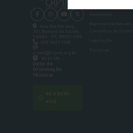
Plenário
Comissões
facebook
instagram
youtube
Twitter
Representações em
Rua das Pérolas,
Conselhos de Direit
201, Bosque da Saúde,
Cuiabá - MT, 78050-090
Legislação
(65) 3627-7188
Portarias
crpmt@crpmt.org.br
8h ás 17h
Dpto de
Orientação
Técnica:
65 9 9235-
4113