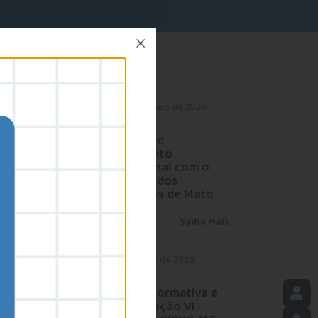
09 de Fevereiro de 2026
Eventos
Reunião de
alinhamento
institucional com o
Sindicato dos
Psicólogos de Mato
Grosso
Saiba Mais
30 de Janeiro de 2026
Eventos
Jornada Formativa e
de Integração VI