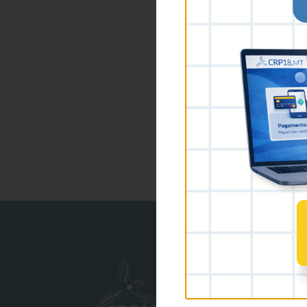
Prime
O Conselho
Conheça o CRP MT