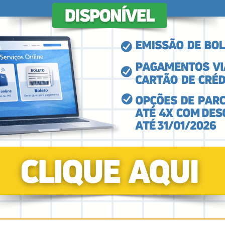
profissionais em
iniciativa inédita para
ampliar ações
integradas em Saúde
e Segurança do
Trabalho
Saiba Mais
ira
Anterior
1
2
3
4
5
6
7
8
9
Próxima
Última
Psicólogos
Serviços
C
Agendamento -
Pessoa Física
No