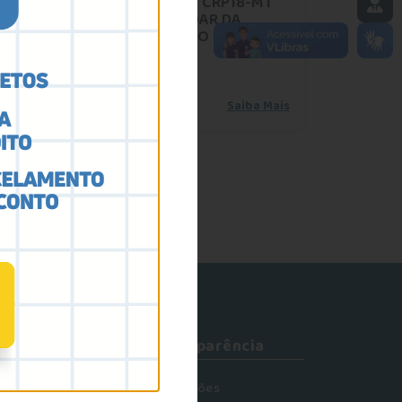
PLENÁRIO CRP18-MT
“PRA CUIDAR DA
PROFISSÃO EM MATO
GROSSO”
Saiba Mais
omunicação
Transparência
tícias
Licitações