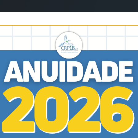
20 de Fevereiro de 2026
Eventos
Lançamento da
Coletânea dos
encontros de
psicólogas/os
hospitalares de Mato
Grosso
Saiba Mais
02 de Fevereiro de 2026
Eventos
CRP18-MT articula
conselhos