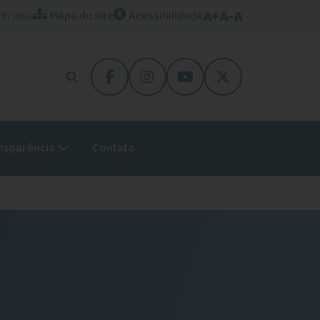
A+
A-
A
ntraste
Mapa do site
Acessibilidade
facebook
instagram
youtube
Twitter
nsparência
Contato