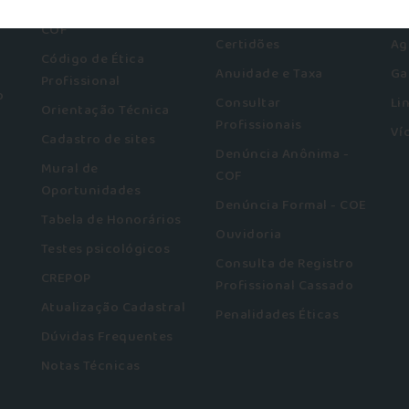
Orientação Técnica
Pessoa Jurídica
Pu
COF
Certidões
Ag
Código de Ética
Anuidade e Taxa
Ga
Profissional
o
Consultar
Li
Orientação Técnica
Profissionais
Ví
Cadastro de sites
Denúncia Anônima -
Mural de
COF
Oportunidades
Denúncia Formal - COE
Tabela de Honorários
Ouvidoria
Testes psicológicos
Consulta de Registro
CREPOP
Profissional Cassado
Atualização Cadastral
Penalidades Éticas
Dúvidas Frequentes
Notas Técnicas