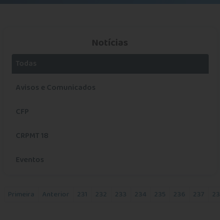
Notícias
Todas
Avisos e Comunicados
CFP
CRPMT 18
Eventos
Informativos
Primeira
Anterior
231
232
233
234
235
236
237
23
Manifesto