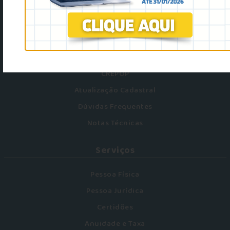
Cadastro de sites
Mural de Oportunidades
Tabela de Honorários
Testes psicológicos
CREPOP
Atualização Cadastral
Dúvidas Frequentes
Notas Técnicas
Serviços
Pessoa Física
Pessoa Jurídica
Certidões
Anuidade e Taxa