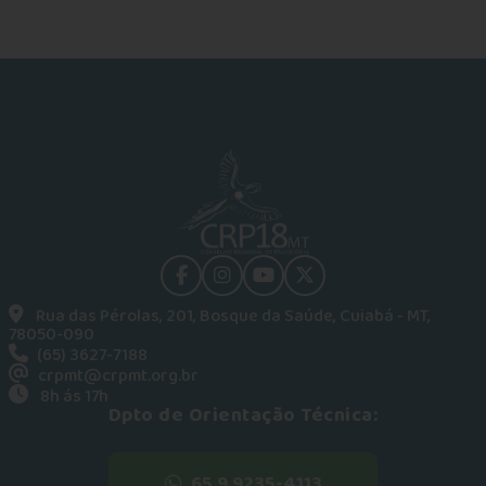
facebook
instagram
youtube
Twitter
Rua das Pérolas, 201, Bosque da Saúde, Cuiabá - MT,
78050-090
(65) 3627-7188
crpmt@crpmt.org.br
8h ás 17h
Dpto de Orientação Técnica:
65 9 9235-4113