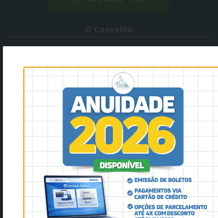
O Conselho
Conheça o CRP MT
Plenário
Comissões
Representações em Conselhos de Direito
Legislação
Portarias
Psicólogos
Agendamento - Orientação Técnica COF
Código de Ética Profissional
Orientação Técnica