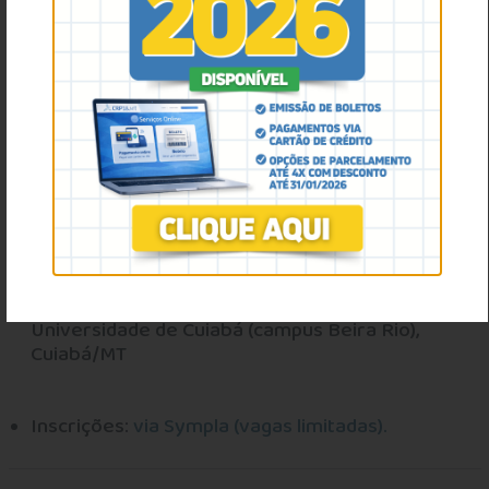
Evento: XXIX Semana da Psicologia da UNIC –
2025
Tema: Diversidade, Ética e Clínica do
Contemporâneo
Datas e horários: 7 de outubro (abertura, período
noturno) e 8 de outubro de 2025 (manhã e noite)
Local: Auditório do Estacionamento –
Universidade de Cuiabá (campus Beira Rio),
Cuiabá/MT
Inscrições:
via Sympla (vagas limitadas).