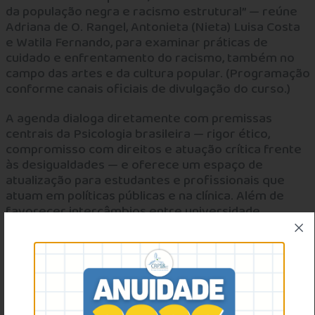
da população negra e racismo estrutural” — reúne
Adriana de O. Rangel, Antonieta (Nieta) Luisa Costa
e Watila Fernando, para examinar práticas de
cuidado e enfrentamento do racismo, também no
campo das artes e da cultura popular. (Programação
conforme canais oficiais de divulgação do curso.)
A agenda dialoga diretamente com premissas
centrais da Psicologia brasileira — rigor ético,
compromisso com direitos e atuação crítica frente
às desigualdades — e oferece um espaço de
atualização para estudantes e profissionais que
atuam em políticas públicas e na clínica. Além de
favorecer intercâmbios entre universidade,
serviços do SUS e iniciativas da sociedade civil, a
Semana da Psicologia reafirma a importância de
práticas informadas por diversidade, antirracismo e
respeito às identidades.
Serviço