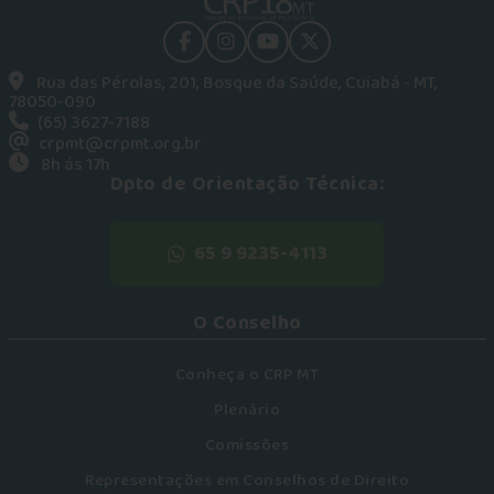
facebook
instagram
youtube
Twitter
Rua das Pérolas, 201, Bosque da Saúde, Cuiabá - MT,
78050-090
(65) 3627-7188
crpmt@crpmt.org.br
8h ás 17h
Dpto de Orientação Técnica:
65 9 9235-4113
O Conselho
Conheça o CRP MT
Plenário
Comissões
Representações em Conselhos de Direito