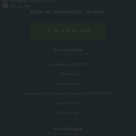
crpmt@crpmt.org.br
8h ás 17h
Dpto de Orientação Técnica:
65 9 9235-4113
O Conselho
Conheça o CRP MT
Plenário
Comissões
Representações em Conselhos de Direito
Legislação
Portarias
Psicólogos