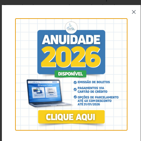
fortalecimento da Psicologia em
âmbito regional e nacional.
O CRP18-MT segue avançando nas
etapas para o 5º COREPSI
. O
próximo encontro será
fundamental para consolidar as
propostas
e aprofundar o debate
sobre as questões mais relevantes
para a Psicologia no Brasil.
Saiba mais e participe!
Acesse os regulamentos e textos
orientadores: