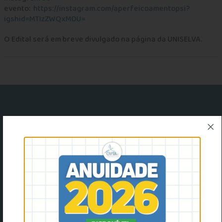
evento:
https://instagram.com/aperfeicoamentopsi?
igshid=MTIzZWQxMDU=
O Edital será em breve divulgado na página da UNISELVA.
facebook
instagram
youtube
Twitter
Rua das Pérolas, 201, Bosque da Saúde, Cuiabá - MT,
78050-090
(65) 3627-7188