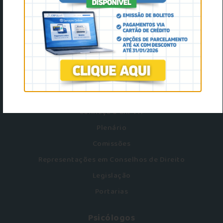
crpmt@crpmt.org.br
8h ás 17h
Dpto de Orientação Técnica:
65 9 9235-4113
O Conselho
Conheça o CRP MT
Plenário
Comissões
Representações em Conselhos de Direito
Legislação
Portarias
Psicólogos