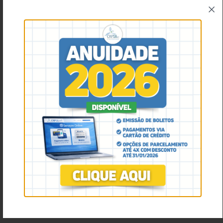
Outro ponto abordado foi o Projeto de Lei nº 4.111/2023, de
autoria do presidente do Congresso Nacional, Davi
Alcolumbre, que propõe tornar obrigatória a avaliação
psicológica na renovação da CNH para todos os condutores.
A medida busca fortalecer uma abordagem preventiva na
segurança viária, alinhada à defesa da saúde e da vida no
trânsito.
Durante o debate, representantes governamentais
apresentaram argumentos voltados à modernização do
sistema, como a redução de custos, a simplificação de
processos, a implementação de uma CNH exclusivamente
digital e a fixação de um teto nacional para os valores dos
exames médicos e psicológicos. Ainda assim, foi consenso
entre especialistas que qualquer medida de
desburocratização deve priorizar, acima de tudo, a
preservação da vida e segurança na sociedade.