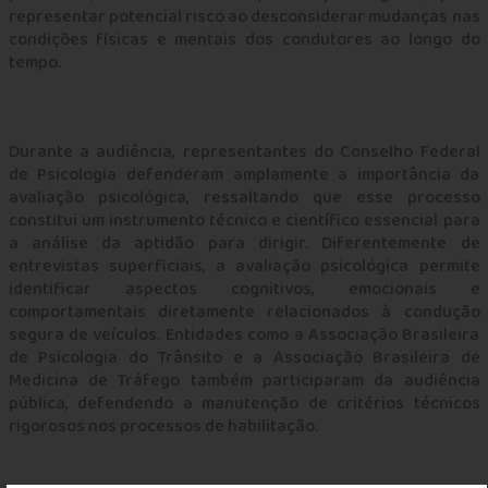
representar potencial risco ao desconsiderar mudanças nas
condições físicas e mentais dos condutores ao longo do
tempo.
Durante a audiência, representantes do Conselho Federal
de Psicologia defenderam amplamente a importância da
avaliação psicológica, ressaltando que esse processo
constitui um instrumento técnico e científico essencial para
a análise da aptidão para dirigir. Diferentemente de
entrevistas superficiais, a avaliação psicológica permite
identificar aspectos cognitivos, emocionais e
comportamentais diretamente relacionados à condução
segura de veículos. Entidades como a Associação Brasileira
de Psicologia do Trânsito e a Associação Brasileira de
Medicina de Tráfego também participaram da audiência
pública, defendendo a manutenção de critérios técnicos
rigorosos nos processos de habilitação.