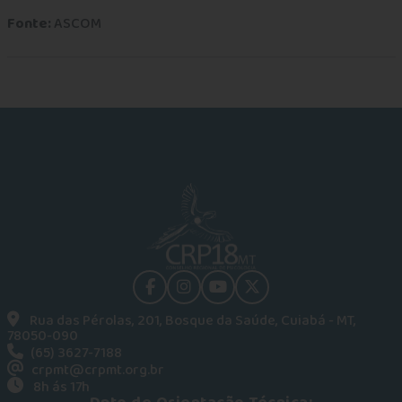
Fonte:
ASCOM
facebook
instagram
youtube
Twitter
Rua das Pérolas, 201, Bosque da Saúde, Cuiabá - MT,
78050-090
(65) 3627-7188
crpmt@crpmt.org.br
8h ás 17h