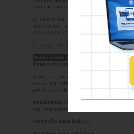
compromisso político da Psicologia com
experiências e fortalecer a construção c
O CRP18-MT reitera que todos os dema
acessarem a íntegra da retificação
crepop@crpmt.org.br
ou via WhatsApp 
O local do evento será definido e
Modalidade de participação
Relato de Experiência
Aberta a psicólogas(os), esta modalida
RAPS. Os relatos devem destacar proje
políticas públicas de saúde mental.
Requisitos:
As(os) psicólogas(os) devem
ser realizadas por equipes multiprofissio
Inscrição pelo link:
aqui
.