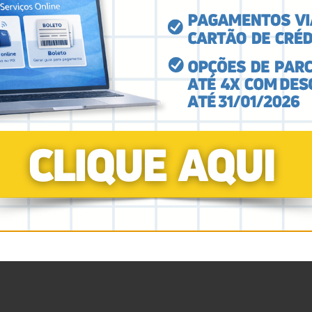
 os direitos humanos. Por isso, convidamos toda a ca
oletiva de saberes”
, afirmou.
is itens do edital original permanecem inalterado
 e a se inscreverem na Mostra. Para mais inform
pelo telefone 65993097978
 divulgado em breve.
de permite a submissão de artigos descritivos sobre 
tos que promovam o cuidado em liberdade, melhori
 estar com sua situação cadastral regularizada e adi
nais, mas o autor principal deve ser psicólogo(a).