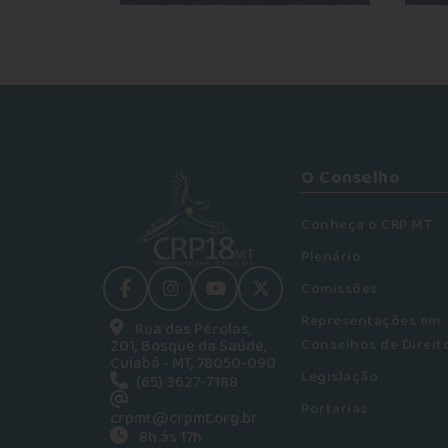
O Conselho
Conheça o CRP MT
Plenário
Comissões
facebook
instagram
youtube
Twitter
Representações em
Rua das Pérolas,
Conselhos de Direit
201, Bosque da Saúde,
Cuiabá - MT, 78050-090
Legislação
(65) 3627-7188
Portarias
crpmt@crpmt.org.br
8h ás 17h