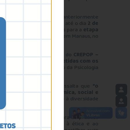
uiabá
, substituindo a data anteriormente
e relatos de experiências até o dia
2 de
 dos trabalhos selecionados para a
etapa
ntro Nacional da ABRAPSO, em Manaus, no
sicologia (CFP)
, por meio do
CREPOP –
s profissionais comprometidas com os
stra reafirma o papel ético da Psicologia
.
a atuação da categoria, ressalta que
“o
ealidade política, econômica, social e
so à cidadania, o respeito à diversidade
unidade de visibilidade para as práticas
ostra é uma convocação à ética e ao