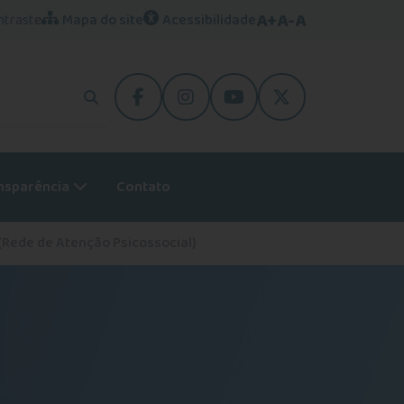
A+
A-
A
ntraste
Mapa do site
Acessibilidade
facebook
instagram
youtube
Twitter
nsparência
Contato
(Rede de Atenção Psicossocial)