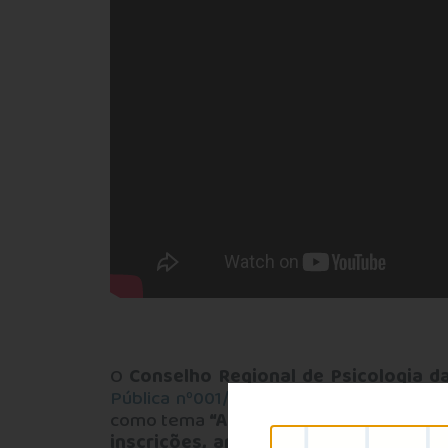
O
Conselho Regional de Psicologia d
Pública nº001/2025
, referente à
I Most
como tema
“A Psicologia na luta pelo 
inscrições, análise de trabalhos e r