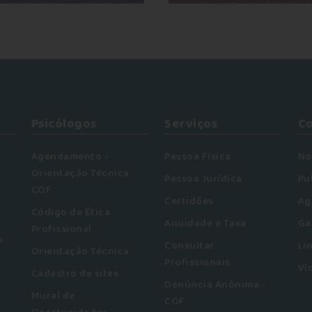
Psicólogos
Serviços
C
Agendamento -
Pessoa Física
No
Orientação Técnica
Pessoa Jurídica
Pu
COF
Certidões
Ag
Código de Ética
Anuidade e Taxa
Ga
Profissional
o
Consultar
Li
Orientação Técnica
Profissionais
Ví
Cadastro de sites
Denúncia Anônima -
Mural de
COF