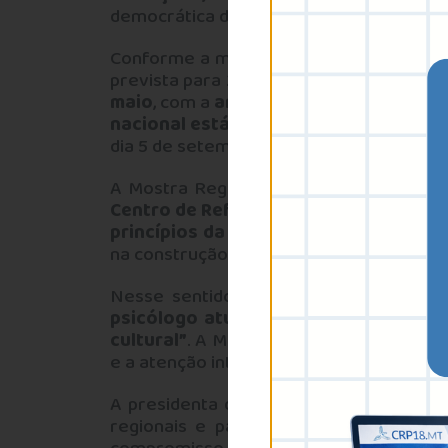
democrática da categoria.
Conforme a minuta de retificação, a Mos
prevista para 23 de maio. O novo crono
maio
, com a
análise dos trabalhos
acon
nacional está previsto para 4 de julho
dia 5 de setembro de 2025.
A Mostra Regional integra um movimen
Centro de Referência Técnica em Psicol
princípios da liberdade, da dignidade
na construção de políticas públicas comp
Nesse sentido, o
Código de Ética Pro
psicólogo atuará com responsabilidade
cultural”
. A Mostra fortalece essa orie
e a atenção integral à saúde mental no te
A presidenta do CRP18-MT,
Keli Virgini
regionais e para a diversidade de co