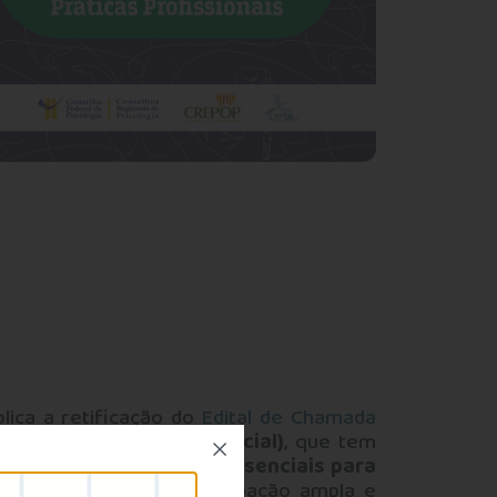
lica a retificação do
Edital de Chamada
ede de Atenção Psicossocial)
, que tem
eração
prorroga prazos essenciais para
 autarquia com a participação ampla e