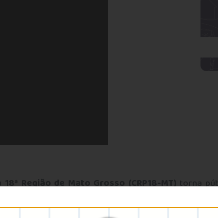
a 18ª Região de Mato Grosso (CRP18-MT)
torna púb
ra Nacional de Práticas Profissionais na RAPS (R
cuidado em liberdade: ontem, hoje e sempre!”
. A alt
ealização do evento
, reforçando o compromisso da