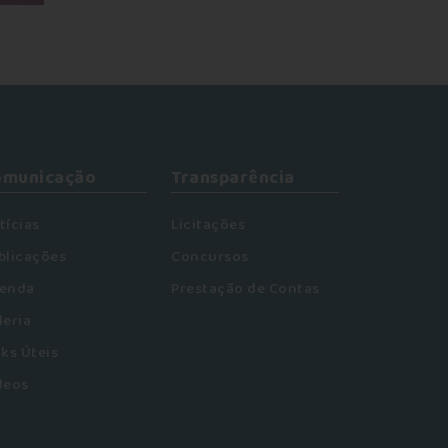
omunicação
Transparência
tícias
Licitações
blicações
Concursos
enda
Prestação de Contas
leria
nks Úteis
deos