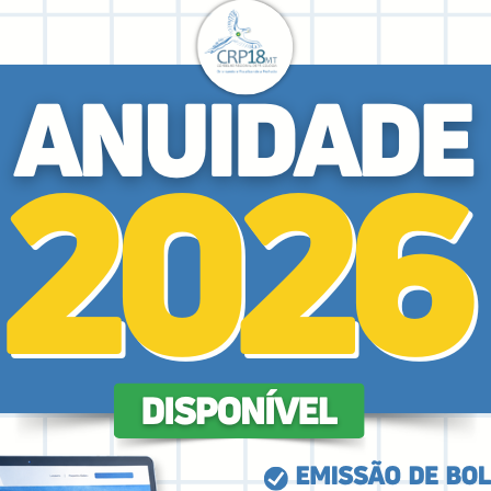
tra será realizada no dia
13 de junho de 2025
, em
C
grama também estende o prazo final para submissão d
tecendo entre os dias
5 e 12 do mesmo mês
. O envio
, e o evento de premiação final ocorrerá no 23º Enco
to nacional coordenado pelo
Conselho Federal de P
ogia e Políticas Públicas –
, e visa valorizar
prática
 humana e dos direitos sociais
. A participação na Mo
rometidas com o cuidado humanizado e a justiça social
fissional do Psicólogo
, baliza fundamental para 
 social, analisando crítica e historicamente a r
ntação, ao destacar experiências que promovem o aces
rritório.
a Ebert
, destaca que a iniciativa é também uma oport
ntextos em que a Psicologia se faz presente.
“A m