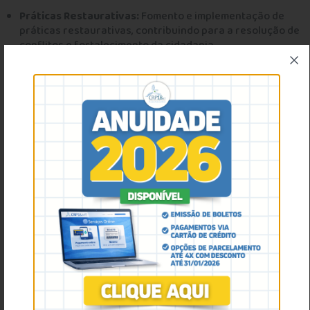
Práticas Restaurativas:
Fomento e implementação de
práticas restaurativas, contribuindo para a resolução de
conflitos e fortalecimento da cidadania.
Acompanhamento de Medidas de Segurança:
Vigilância
para que o atendimento a pessoas em medida de
segurança respeite os parâmetros de saúde mental e
direitos humanos.
Por que essa presença é importante?
A presença da Conselheira Eloisa Lima reafirma o
compromisso ético-político do CRP18-MT. Ao ocupar esses
espaços, a Psicologia contribui para que as unidades
prisionais não sejam apenas locais de privação, mas
ambientes onde o direito à dignidade e à cidadania seja
preservado.