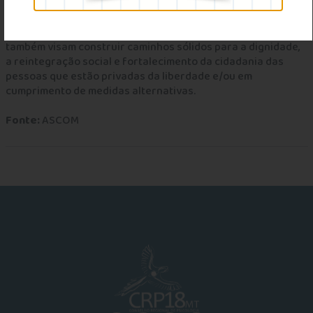
O trabalho contínuo do
CRP18-MT
e
CONCEP
reafirma em
promover ações que não apenas sejam de fiscalização, mas
também visam construir caminhos sólidos para a dignidade,
a reintegração social e fortalecimento da cidadania das
pessoas que estão privadas da liberdade e/ou em
cumprimento de medidas alternativas.
Fonte:
ASCOM