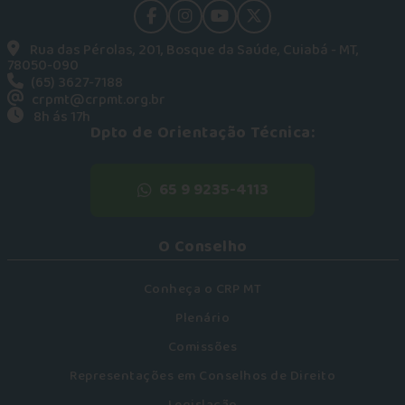
facebook
instagram
youtube
Twitter
Rua das Pérolas, 201, Bosque da Saúde, Cuiabá - MT,
78050-090
(65) 3627-7188
crpmt@crpmt.org.br
8h ás 17h
Dpto de Orientação Técnica:
65 9 9235-4113
O Conselho
Conheça o CRP MT
Plenário
Comissões
Representações em Conselhos de Direito