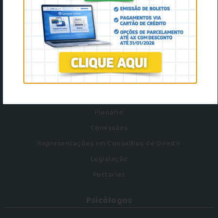
8h ás 17h
Dpto de Orientação Técnica:
65 9 9235-4113
O Conselho
Conheça o CRP MT
Plenário
Comissões
Representações em Conselhos de Direito
Legislação
Portarias
Psicólogos