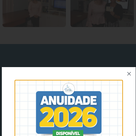
facebook
instagram
youtube
Twitter
Rua das Pérolas, 201, Bosque da Saúde, Cuiabá - MT,
78050-090
(65) 3627-7188
crpmt@crpmt.org.br