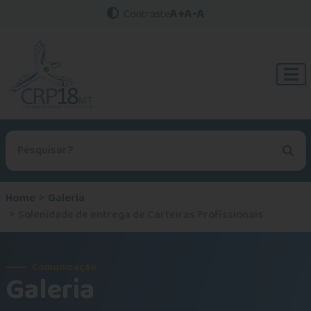
A+
A-
A
Contraste
Procurar no site
Home
Galeria
Solenidade de entrega de Carteiras Profissionais
Comunicação
Galeria