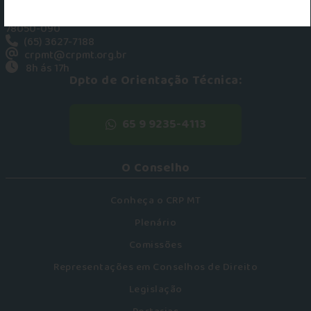
Rua das Pérolas, 201, Bosque da Saúde, Cuiabá - MT,
78050-090
(65) 3627-7188
crpmt@crpmt.org.br
8h ás 17h
Dpto de Orientação Técnica:
65 9 9235-4113
O Conselho
Conheça o CRP MT
Plenário
Comissões
Representações em Conselhos de Direito
Legislação