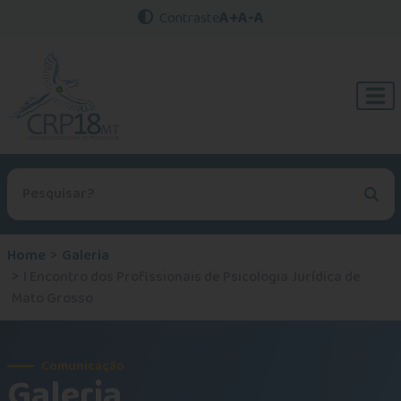
A+
A-
A
Contraste
Procurar no site
Home
Galeria
I Encontro dos Profissionais de Psicologia Jurídica de
Mato Grosso
Comunicação
Galeria