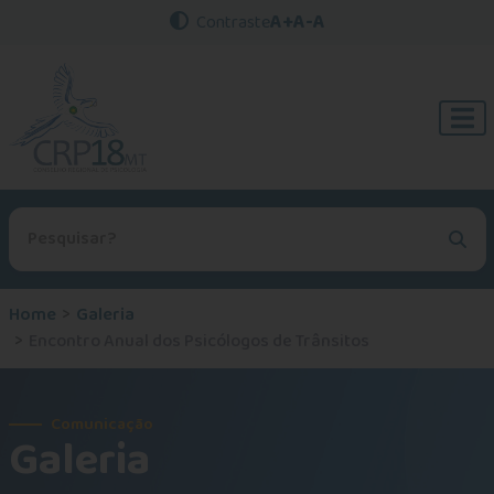
A+
A-
A
Contraste
Procurar no site
Home
Galeria
Encontro Anual dos Psicólogos de Trânsitos
Comunicação
Galeria