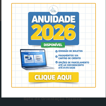
facebook
instagram
youtube
Twitter
Rua das Pérolas, 201, Bosque da Saúde, Cuiabá - MT,
78050-090
(65) 3627-7188
crpmt@crpmt.org.br
8h ás 17h
Dpto de Orientação Técnica: