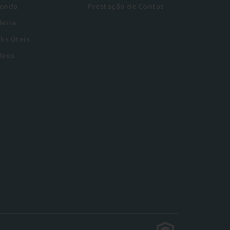
enda
Prestação de Contas
leria
nks Úteis
deos