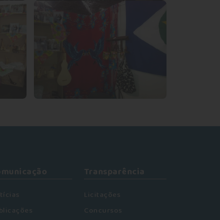
omunicação
Transparência
tícias
Licitações
blicações
Concursos