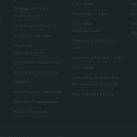
Certidões
Ag
Código de Ética
Anuidade e Taxa
Ga
Profissional
o
Consultar
Li
Orientação Técnica
Profissionais
Ví
Cadastro de sites
Denúncia Anônima -
Mural de
COF
Oportunidades
Denúncia Formal - COE
Tabela de Honorários
Ouvidoria
Testes psicológicos
Consulta de Registro
CREPOP
Profissional Cassado
Atualização Cadastral
Penalidades Éticas
Dúvidas Frequentes
Notas Técnicas