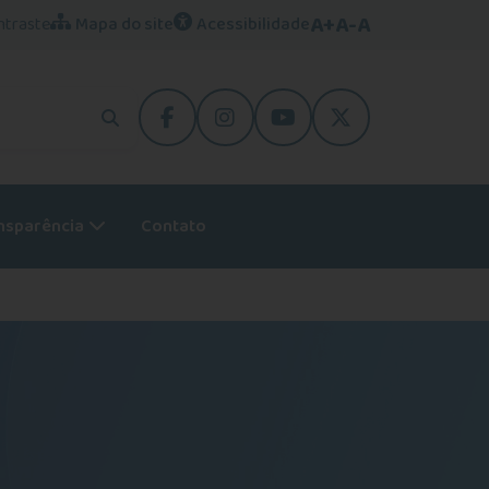
A+
A-
A
ntraste
Mapa do site
Acessibilidade
facebook
instagram
youtube
Twitter
nsparência
Contato